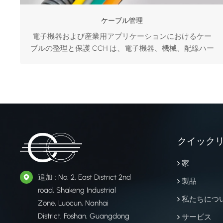
ケーブル管理
電子機器および産業用アプリケーションにおけるケー
ブルの整理と保護 CCH は、電子機器、機械、配線ハー
ネス、産業用途における安全な配線結束と整理された
ケーブル管理のために設計された、幅広いフック アン
ド ループ ファスナーを提供しています。 ケーブル管
理 配線の整理 USBケーブル ケーブル管理 配線の整理
固定植...
クイック
家
追加 : No. 2, East District 2nd
製品
road, Shakeng Industrial
私たちにつ
Zone, Luocun, Nanhai
District, Foshan, Guangdong
サービス