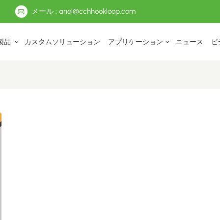
メール : ariel@cchhookloop.com
製品
カスタムソリューション
アプリケーション
ニュース
ビ