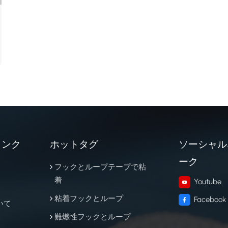
リンク
ホットタグ
ソーシャル
ーク
フックとループテープで粘
着
Youtube
粘着フックとループ
Facebook
いて
難燃性フックとループ