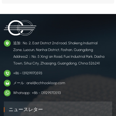
ープファスナーは、機能的なパフォーマンスとデザインの柔軟性を兼ね備
え、すべてをしっかりと固定する、家庭用家具アプリケーション向けの目に
見えない耐久性のある多目的ソリューションを提供します。 スクリーンウ
ィンドウ用 &nb...
追加 : No. 2, East District 2nd road, Shakeng Industrial
Zone, Luocun, Nanhai District, Foshan, Guangdong
Address2：No. 5 Xing' an Road, Fuxi Industrial Park, Dasha
Town, Sihui City, Zhaoqing, Guangdong, China 526241
+86 - 13929970593
メール : ariel@cchhookloop.com
Whatsapp : +86 - 13929970593
ニュースレター