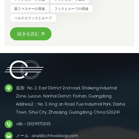
現します。この多用途なシステムは、ボタンやジッパーなど
面ファスナーの用途
フックとループの用途
の従来の留め具に代わるもので、素早く締めることができ、
ベルクロフックとループ
引っ張るだけで簡単に外すことができます。 フック＆ループ
ファスナーの主な利点: 使いやすく安全 - ツールは不要メンテ
続きを読む
ナンスフリーで耐久性に優れています - 接着剤を使わずに長
期間持続する性能強力な保持力 - 工業グレードの安全な固定
多用途 - さまざまな業界で広く使用されています 面ファスナ
ーの発明 面ファスナーは、1940年代にスイスのエンジニア、
ジョルジュ・ド・メストラルによって発明されました。オナ
ガザルが愛犬の毛やベルベットのズボンにくっついている様
子にヒントを得て、顕微鏡で観察したところ、小さなフック
追加 : No. 2, East District 2nd road, Shakeng Industrial
を発見したのです。 長年の開発を経て、彼は1955年に**ベル
クロ®**の特許を取得しました。これはフランス語の
Zone, Luocun, Nanhai District, Foshan, Guangdong
velour（ベルベット）とcrochet（かぎ針）を組み合わせた名
Address2：No. 5 Xing' an Road, Fuxi Industrial Park, Dasha
前です。彼の発明は20世紀における最も重要なイノベーショ
Town, Sihui City, Zhaoqing, Guangdong, China 526241
ンの一つとなりました。 さまざまな業界向けのフック＆ルー
+86 - 13929970593
プソリューション ​フットウェア＆アパレル衣類：ボタンやジ
ッパーの代わり（例：ジャケット、子供服、スポーツウェ
メール : ariel@cchhookloop.com