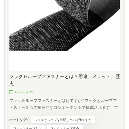
フック＆ループファスナーとは？用途、メリット、歴
史
Aug 21, 2025
フック＆ループファスナーとは何ですか? フックとループフ
ァスナー 2 つの補完的なコンポーネントで構成されます。フ
ック側（硬くて小さなフック付き）ループ側（柔らかく、毛
ホットタグ :
フックとループを発明したのは誰ですか
羽立ったループ付き） 押し合わせるとフックがループにしっ
かりと噛み合い、強力でありながらリバーシブルな結合を実
フックとループとは
フックとループ留め