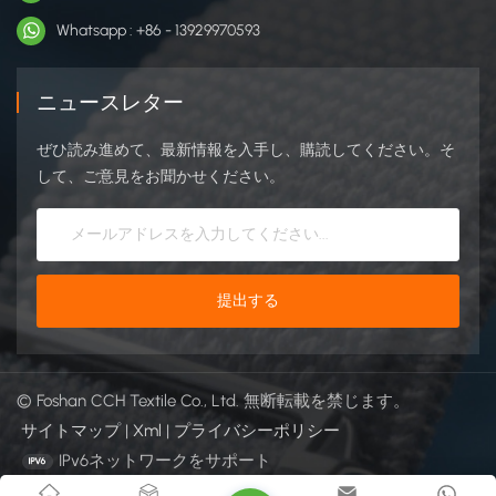
ア）履物：スニーカーストラップ、整形外科用シューズ、簡
Whatsapp : +86 - 13929970593
単に調節できる留め具 ケーブル管理IT/通信システムにおける
配線結束オフィス/産業用セットアップ用の再利用可能なケー
ブルタイ 自動車産業内装トリム留め具（ヘッドライナー、ド
ニュースレター
アパネル）ワイヤーハーネス管理車のフロアマットを固定す
る 梱包と輸送再利用可能なカーゴストラップ壊れやすいもの
ぜひ読み進めて、最新情報を入手し、購読してください。そ
を保護する包装 防衛・軍事タクティカルギアアタッチメント
して、ご意見をお聞かせください。
（ベスト、ポーチ）装備迷彩カバー 家庭用家具家庭用品：カ
ーテンホルダー、収納バッグの留め具 スポーツ用品手袋/リ
ストバンドの留め具ヨガマットストラップ 航空宇宙航空機内
部パネルの固定緊急機器の固定 CCHフックループ は、高品
質の面ファスナーを製造する信頼できるメーカーです。強力
なOEM/ODM体制を通じて、デザイン、色、形状、パッケー
ジなど、様々なカスタマイズソリューションでグローバルブ
ランドをサポートしています。詳細は、当社のウェブサイト
© Foshan CCH Textile Co., Ltd. 無断転載を禁じます。
をご覧ください。 https://www.cchhookloop.com.
サイトマップ
|
Xml
|
プライバシーポリシー
IPv6ネットワークをサポート