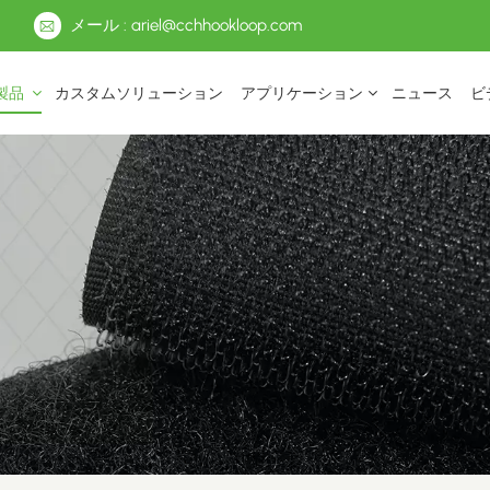
メール : ariel@cchhookloop.com
製品
カスタムソリューション
アプリケーション
ニュース
ビ