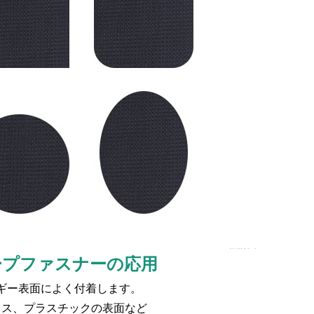
ープファスナーの応用
ギー表面によく付着します。
ラス、プラスチックの表面など