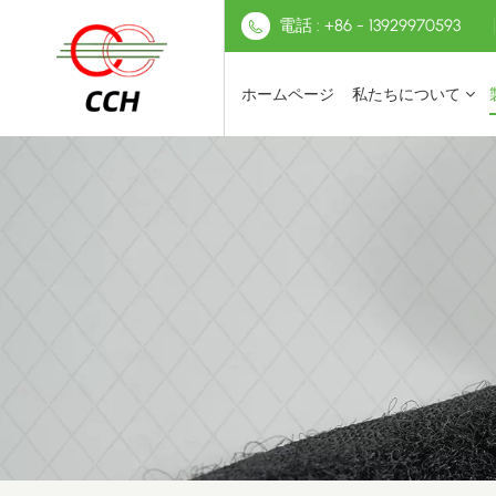
電話 : +86 - 13929970593
ホームページ
私たちについて