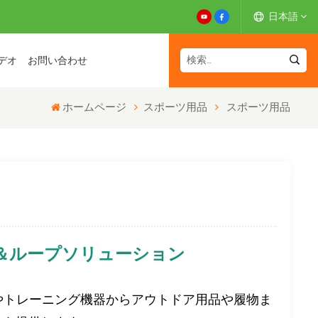
日本語
デオ
お問い合わせ
English
ホームページ
スポーツ用品
スポーツ用品
Español
Deutsch
Français
日本語
＆ループソリューション
中文
やトレーニング機器からアウトドア用品や履物ま