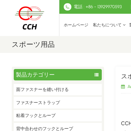
電話 : +86 - 13929970593
ホームページ
私たちについて
スポーツ用品
製品カテゴリー
ス
Au
面ファスナーを縫い付ける
ファスナーストラップ
粘着フックとループ
C
背中合わせのフックとループ