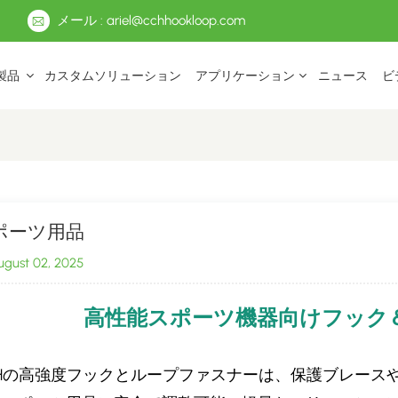
メール : ariel@cchhookloop.com
製品
カスタムソリューション
アプリケーション
ニュース
ビ
ポーツ用品
gust 02, 2025
高性能スポーツ機器向けフック
CHの高強度フックとループファスナーは、保護ブレース