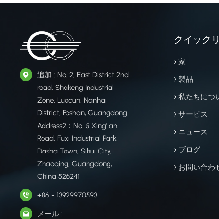
クイック
家
追加 : No. 2, East District 2nd
製品
road, Shakeng Industrial
私たちにつ
Zone, Luocun, Nanhai
District, Foshan, Guangdong
サービス
Address2：No. 5 Xing' an
ニュース
Road, Fuxi Industrial Park,
ブログ
Dasha Town, Sihui City,
Zhaoqing, Guangdong,
お問い合わ
China 526241
+86 - 13929970593
メール :