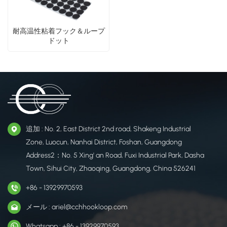
耐高温性粘着フック＆ループ
ドット
追加 : No. 2, East District 2nd road, Shakeng Industrial
Zone, Luocun, Nanhai District, Foshan, Guangdong
Address2：No. 5 Xing' an Road, Fuxi Industrial Park, Dasha
Town, Sihui City, Zhaoqing, Guangdong, China 526241
+86 - 13929970593
メール : ariel@cchhookloop.com
Whatsapp : +86 - 13929970593