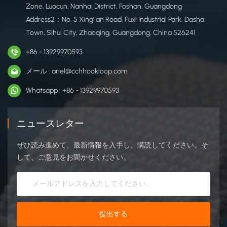
Zone, Luocun, Nanhai District, Foshan, Guangdong
Address2：No. 5 Xing' an Road, Fuxi Industrial Park, Dasha
Town, Sihui City, Zhaoqing, Guangdong, China 526241
+86 - 13929970593
メール : ariel@cchhookloop.com
Whatsapp : +86 - 13929970593
ニュースレター
ぜひ読み進めて、最新情報を入手し、購読してください。そ
して、ご意見をお聞かせください。