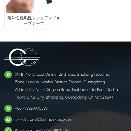
耐熱性難燃性フックアンドル
ープテープ
追加 : No. 2, East District 2nd road, Shakeng Industrial
Zone, Luocun, Nanhai District, Foshan, Guangdong
Address2：No. 5 Xing' an Road, Fuxi Industrial Park, Dasha
Town, Sihui City, Zhaoqing, Guangdong, China 526241
+86 - 13929970593
メール : ariel@cchhookloop.com
Whatsapp : +86 - 13929970593