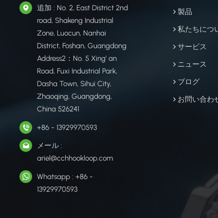
追加 : No. 2, East District 2nd
製品
road, Shakeng Industrial
私たちにつ
Zone, Luocun, Nanhai
District, Foshan, Guangdong
サービス
Address2：No. 5 Xing' an
ニュース
Road, Fuxi Industrial Park,
ブログ
Dasha Town, Sihui City,
Zhaoqing, Guangdong,
お問い合わ
China 526241
+86 - 13929970593
メール :
ariel@cchhookloop.com
Whatsapp : +86 -
13929970593