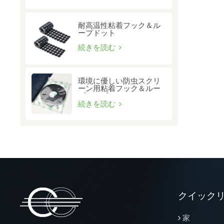
耐高温性粘着フック＆ル
ープドット
続きを読む
環境に優しい防虫スクリ
ーン用粘着フック＆ルー
プテープ
続きを読む
クイック
家