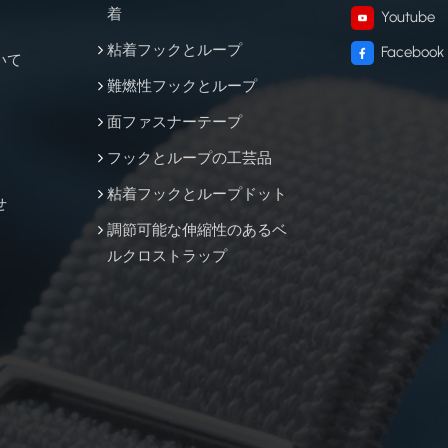
着
Youtube
粘着フックとループ
Facebook
いて
難燃性フックとループ
面ファスナーテープ
フックとループの工芸品
粘着フックとループドット
せ
調節可能な伸縮性のあるベ
ルクロストラップ