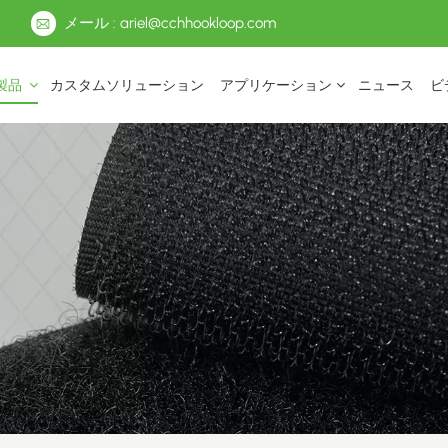
メール : ariel@cchhookloop.com
製品
カスタムソリューション
アプリケーション
ニュース
ビ