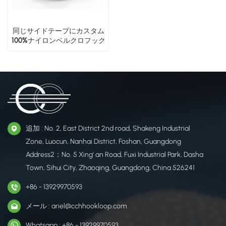
同じサイドテープにカスタム
100%ナイロンベルクロフック
とループ
追加 : No. 2, East District 2nd road, Shakeng Industrial
Zone, Luocun, Nanhai District, Foshan, Guangdong
Address2：No. 5 Xing' an Road, Fuxi Industrial Park, Dasha
Town, Sihui City, Zhaoqing, Guangdong, China 526241
+86 - 13929970593
メール : ariel@cchhookloop.com
Whatsapp : +86 - 13929970593