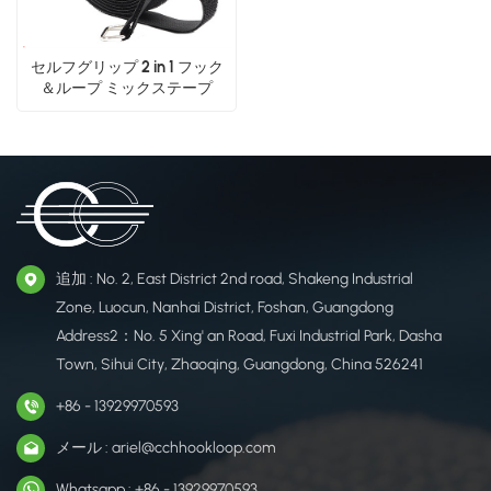
セルフグリップ 2 in 1 フック
＆ループ ミックステープ
追加 : No. 2, East District 2nd road, Shakeng Industrial
Zone, Luocun, Nanhai District, Foshan, Guangdong
Address2：No. 5 Xing' an Road, Fuxi Industrial Park, Dasha
Town, Sihui City, Zhaoqing, Guangdong, China 526241
+86 - 13929970593
メール : ariel@cchhookloop.com
Whatsapp : +86 - 13929970593