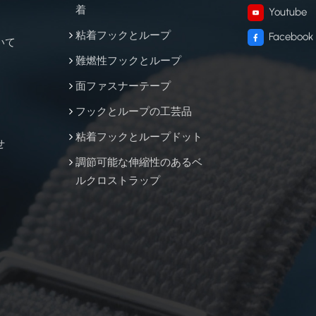
着
Youtube
粘着フックとループ
Facebook
いて
難燃性フックとループ
面ファスナーテープ
フックとループの工芸品
粘着フックとループドット
せ
調節可能な伸縮性のあるベ
ルクロストラップ