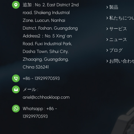
追加 : No. 2, East District 2nd
製品
road, Shakeng Industrial
私たちにつ
Zone, Luocun, Nanhai
District, Foshan, Guangdong
サービス
Address2：No. 5 Xing' an
ニュース
Road, Fuxi Industrial Park,
ブログ
Dasha Town, Sihui City,
Zhaoqing, Guangdong,
お問い合わ
China 526241
+86 - 13929970593
メール :
ariel@cchhookloop.com
Whatsapp : +86 -
13929970593