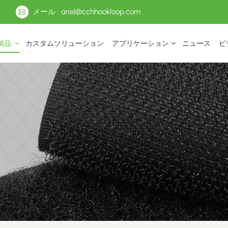
メール : ariel@cchhookloop.com
製品
カスタムソリューション
アプリケーション
ニュース
ビ