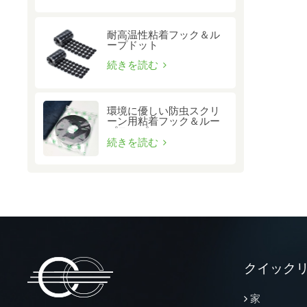
耐高温性粘着フック＆ル
ープドット
続きを読む
環境に優しい防虫スクリ
ーン用粘着フック＆ルー
プテープ
続きを読む
クイック
家