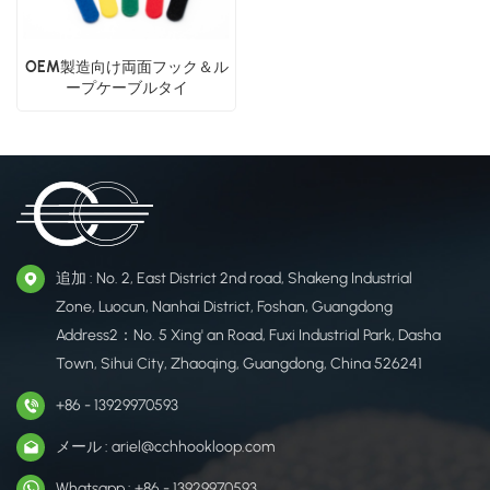
OEM製造向け両面フック＆ル
ープケーブルタイ
追加 : No. 2, East District 2nd road, Shakeng Industrial
Zone, Luocun, Nanhai District, Foshan, Guangdong
Address2：No. 5 Xing' an Road, Fuxi Industrial Park, Dasha
Town, Sihui City, Zhaoqing, Guangdong, China 526241
+86 - 13929970593
メール : ariel@cchhookloop.com
Whatsapp : +86 - 13929970593