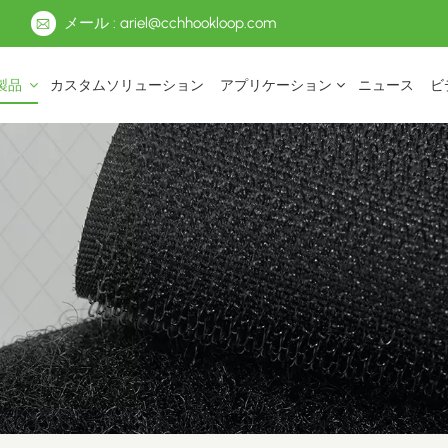
メール : ariel@cchhookloop.com
製品
カスタムソリューション
アプリケーション
ニュース
ビ