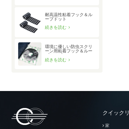
耐高温性粘着フック＆ル
ープドット
続きを読む
環境に優しい防虫スクリ
ーン用粘着フック＆ルー
プテープ
続きを読む
クイック
家