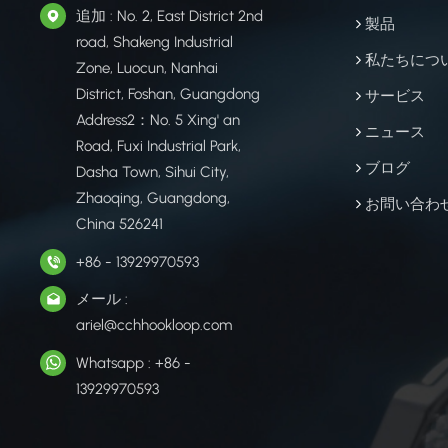
追加 : No. 2, East District 2nd
製品
road, Shakeng Industrial
私たちにつ
Zone, Luocun, Nanhai
District, Foshan, Guangdong
サービス
Address2：No. 5 Xing' an
ニュース
Road, Fuxi Industrial Park,
ブログ
Dasha Town, Sihui City,
Zhaoqing, Guangdong,
お問い合わ
China 526241
+86 - 13929970593
メール :
ariel@cchhookloop.com
Whatsapp : +86 -
13929970593