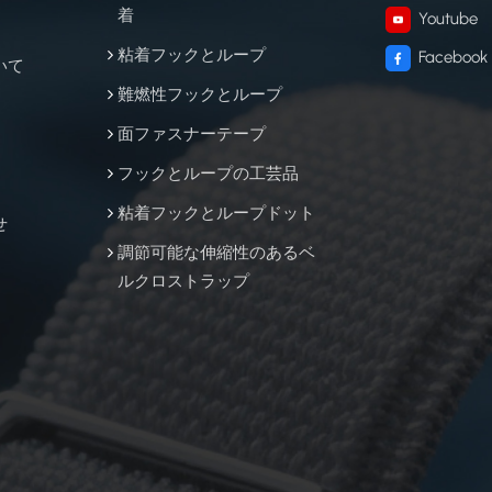
着
Youtube
粘着フックとループ
Facebook
いて
難燃性フックとループ
面ファスナーテープ
フックとループの工芸品
粘着フックとループドット
せ
調節可能な伸縮性のあるベ
ルクロストラップ