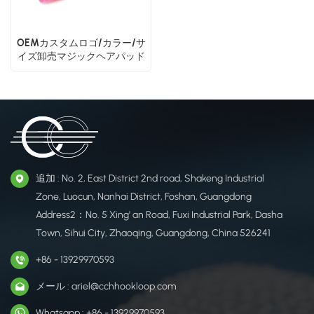
OEMカスタムロゴ/カラー/サ
イズ卸売マジックヘアパッド
追加 : No. 2, East District 2nd road, Shakeng Industrial
Zone, Luocun, Nanhai District, Foshan, Guangdong
Address2：No. 5 Xing' an Road, Fuxi Industrial Park, Dasha
Town, Sihui City, Zhaoqing, Guangdong, China 526241
+86 - 13929970593
メール : ariel@cchhookloop.com
Whatsapp : +86 - 13929970593