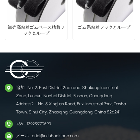
卸売高粘着ゴムベース粘着フ
ゴム系粘着フックとループ
ック＆ループ
追加 : No. 2, East District 2nd road, Shakeng Industrial
Zone, Luocun, Nanhai District, Foshan, Guangdong
Address2：No. 5 Xing' an Road, Fuxi Industrial Park, Dasha
Town, Sihui City, Zhaoqing, Guangdong, China 526241
+86 - 13929970593
メール : ariel@cchhookloop.com