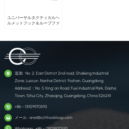
ユニバーサルタクティカルヘ
ルメットフック＆ループファ
スナーセット
追加 : No. 2, East District 2nd road, Shakeng Industrial
Zone, Luocun, Nanhai District, Foshan, Guangdong
Address2：No. 5 Xing' an Road, Fuxi Industrial Park, Dasha
Town, Sihui City, Zhaoqing, Guangdong, China 526241
+86 - 13929970593
メール : ariel@cchhookloop.com
Whatsapp : +86 - 13929970593