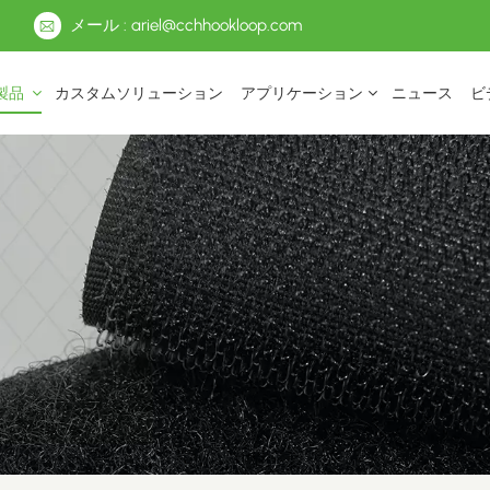
メール : ariel@cchhookloop.com
製品
カスタムソリューション
アプリケーション
ニュース
ビ