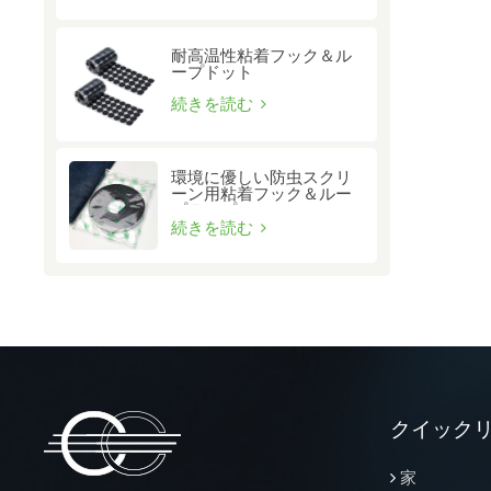
耐高温性粘着フック＆ル
ープドット
続きを読む
環境に優しい防虫スクリ
ーン用粘着フック＆ルー
プテープ
続きを読む
クイック
家