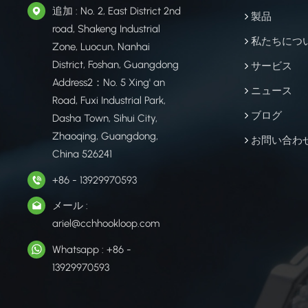
追加 : No. 2, East District 2nd
製品
road, Shakeng Industrial
私たちにつ
Zone, Luocun, Nanhai
District, Foshan, Guangdong
サービス
Address2：No. 5 Xing' an
ニュース
Road, Fuxi Industrial Park,
ブログ
Dasha Town, Sihui City,
Zhaoqing, Guangdong,
お問い合わ
China 526241
+86 - 13929970593
メール :
ariel@cchhookloop.com
Whatsapp : +86 -
13929970593