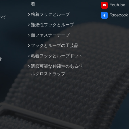
着
Youtube
粘着フックとループ
Facebook
いて
難燃性フックとループ
面ファスナーテープ
フックとループの工芸品
粘着フックとループドット
せ
調節可能な伸縮性のあるベ
ルクロストラップ