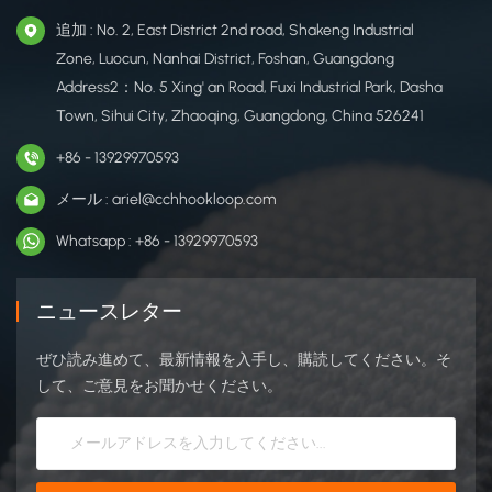
追加 : No. 2, East District 2nd road, Shakeng Industrial
Zone, Luocun, Nanhai District, Foshan, Guangdong
Address2：No. 5 Xing' an Road, Fuxi Industrial Park, Dasha
Town, Sihui City, Zhaoqing, Guangdong, China 526241
+86 - 13929970593
メール : ariel@cchhookloop.com
Whatsapp : +86 - 13929970593
ニュースレター
ぜひ読み進めて、最新情報を入手し、購読してください。そ
して、ご意見をお聞かせください。