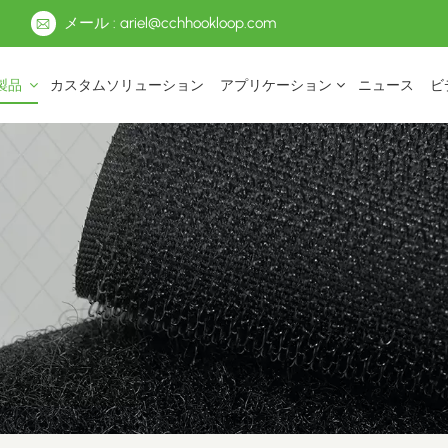
メール : ariel@cchhookloop.com
製品
カスタムソリューション
アプリケーション
ニュース
ビ