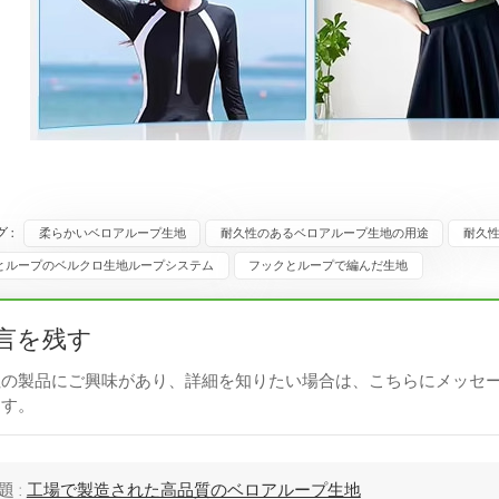
 :
柔らかいベロアループ生地
耐久性のあるベロアループ生地の用途
耐久
とループのベルクロ生地ループシステム
フックとループで編んだ生地
言を残す
社の製品にご興味があり、詳細を知りたい場合は、こちらにメッセ
ます。
題 :
工場で製造された高品質のベロアループ生地