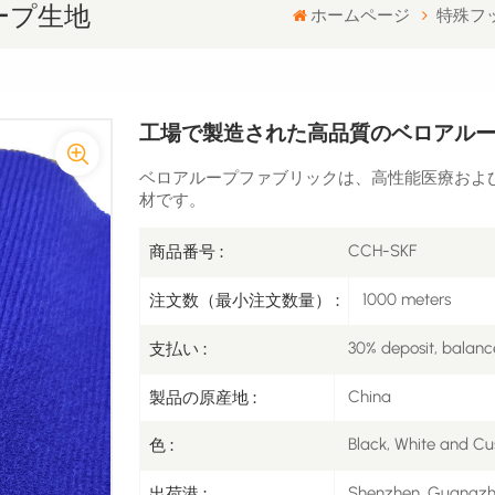
ープ生地
ホームページ
特殊フ
工場で製造された高品質のベロアル
ベロアループファブリックは、高性能医療およ
材です。
CCH-SKF
商品番号 :
1000 meters
注文数（最小注文数量） :
30% deposit, balanc
支払い :
China
製品の原産地 :
Black, White and Cu
色 :
Shenzhen, Guangz
出荷港 :