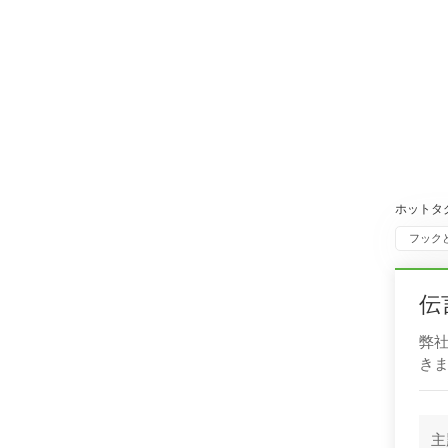
ホットタグ
フック
伝
弊
き
主