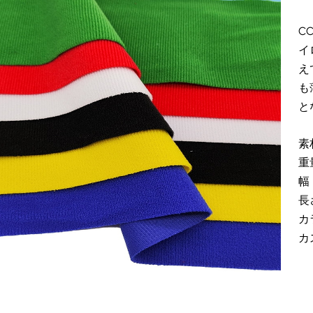
C
イ
え
も
と
素
重量
幅
長
カ
カ