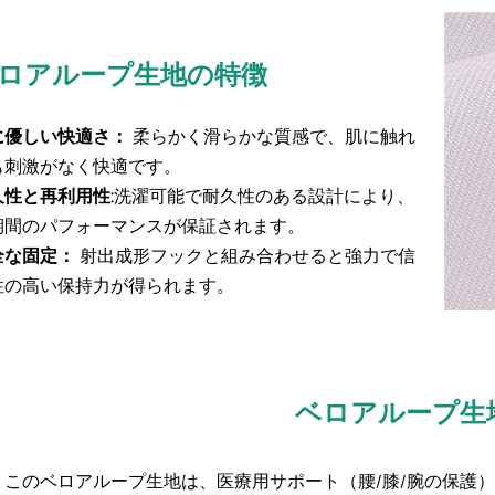
ロアループ生地の特徴
に優しい快適さ：
柔らかく滑らかな質感で、肌に触れ
も刺激がなく快適です。
久性と再利用性:
洗濯可能で耐久性のある設計により、
期間のパフォーマンスが保証されます。
な固定：​​
射出成形フックと組み合わせると強力で信
性の高い保持力が得られます。
ベロアループ生
このベロアループ生地は、医療用サポート（腰/膝/腕の保護