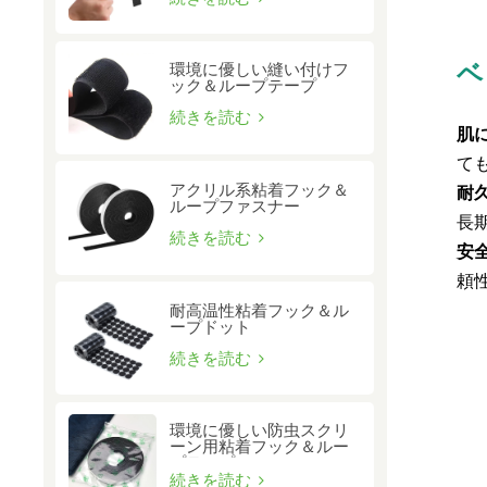
ベ
環境に優しい縫い付けフ
ック＆ループテープ
続きを読む
肌
て
アクリル系粘着フック＆
耐
ループファスナー
長
続きを読む
安全
頼
耐高温性粘着フック＆ル
ープドット
続きを読む
環境に優しい防虫スクリ
ーン用粘着フック＆ルー
プテープ
続きを読む