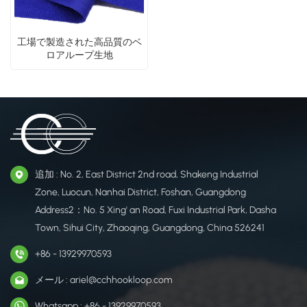
工場で製造された高品質のベ
ロアループ生地
追加 : No. 2, East District 2nd road, Shakeng Industrial
Zone, Luocun, Nanhai District, Foshan, Guangdong
Address2：No. 5 Xing' an Road, Fuxi Industrial Park, Dasha
Town, Sihui City, Zhaoqing, Guangdong, China 526241
+86 - 13929970593
メール : ariel@cchhookloop.com
Whatsapp : +86 - 13929970593