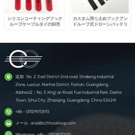
シリコンコーティングフック
カスタム滑り止めフックアン
ループケーブルタイの卸売
ドループ式ドローンバッテリ
ーストラップ／FPV LiPoバッ
テリーストラップメーカー
追加 : No. 2, East District 2nd road, Shakeng Industrial
Zone, Luocun, Nanhai District, Foshan, Guangdong
Address2：No. 5 Xing' an Road, Fuxi Industrial Park, Dasha
Town, Sihui City, Zhaoqing, Guangdong, China 526241
+86 - 13929970593
メール : ariel@cchhookloop.com
Whatsapp : +86 - 13929970593