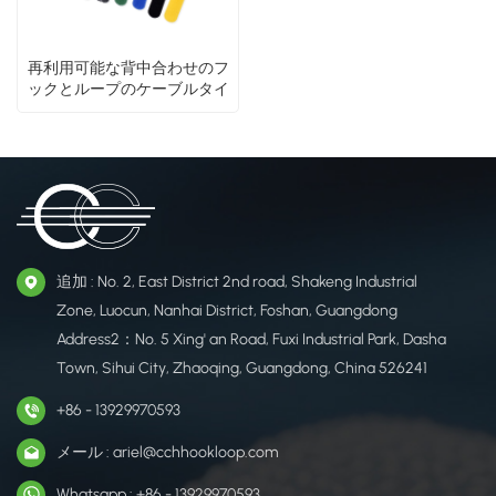
再利用可能な背中合わせのフ
ックとループのケーブルタイ
追加 : No. 2, East District 2nd road, Shakeng Industrial
Zone, Luocun, Nanhai District, Foshan, Guangdong
Address2：No. 5 Xing' an Road, Fuxi Industrial Park, Dasha
Town, Sihui City, Zhaoqing, Guangdong, China 526241
+86 - 13929970593
メール : ariel@cchhookloop.com
Whatsapp : +86 - 13929970593