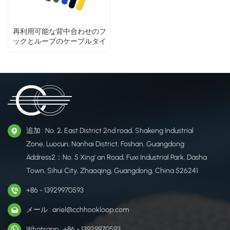
再利用可能な背中合わせのフ
ックとループのケーブルタイ
追加 : No. 2, East District 2nd road, Shakeng Industrial
Zone, Luocun, Nanhai District, Foshan, Guangdong
Address2：No. 5 Xing' an Road, Fuxi Industrial Park, Dasha
Town, Sihui City, Zhaoqing, Guangdong, China 526241
+86 - 13929970593
メール : ariel@cchhookloop.com
Whatsapp : +86 - 13929970593