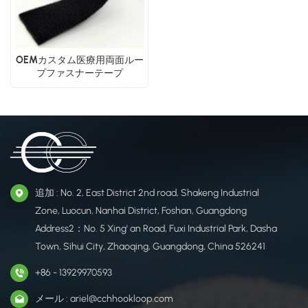
OEMカスタム医療用両面ルー
プファスナーテープ
追加 : No. 2, East District 2nd road, Shakeng Industrial
Zone, Luocun, Nanhai District, Foshan, Guangdong
Address2：No. 5 Xing' an Road, Fuxi Industrial Park, Dasha
Town, Sihui City, Zhaoqing, Guangdong, China 526241
+86 - 13929970593
メール : ariel@cchhookloop.com