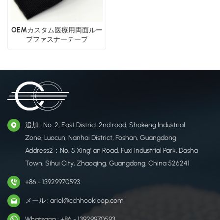
OEMカスタム医療用両面ルー
プファスナーテープ
追加 : No. 2, East District 2nd road, Shakeng Industrial
Zone, Luocun, Nanhai District, Foshan, Guangdong
Address2：No. 5 Xing' an Road, Fuxi Industrial Park, Dasha
Town, Sihui City, Zhaoqing, Guangdong, China 526241
+86 - 13929970593
メール : ariel@cchhookloop.com
Whatsapp : +86 - 13929970593