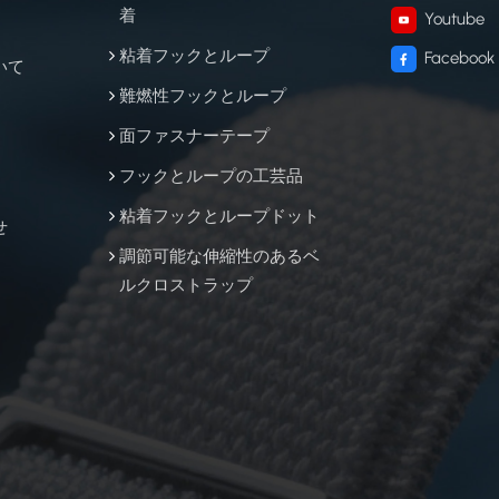
着
Youtube
粘着フックとループ
Facebook
いて
難燃性フックとループ
面ファスナーテープ
フックとループの工芸品
粘着フックとループドット
せ
調節可能な伸縮性のあるベ
ルクロストラップ