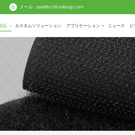
メール : ariel@cchhookloop.com
製品
カスタムソリューション
アプリケーション
ニュース
ビ