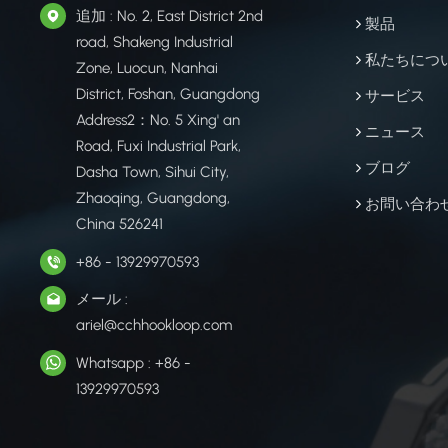
追加 : No. 2, East District 2nd
製品
road, Shakeng Industrial
私たちにつ
Zone, Luocun, Nanhai
District, Foshan, Guangdong
サービス
Address2：No. 5 Xing' an
ニュース
Road, Fuxi Industrial Park,
ブログ
Dasha Town, Sihui City,
Zhaoqing, Guangdong,
お問い合わ
China 526241
+86 - 13929970593
メール :
ariel@cchhookloop.com
Whatsapp : +86 -
13929970593