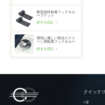
耐高温性粘着フック＆ル
ープドット
続きを読む
環境に優しい防虫スクリ
ーン用粘着フック＆ルー
プテープ
続きを読む
クイック
家