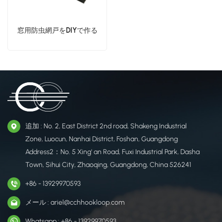
窓用防虫網戸をDIYで作る
追加 : No. 2, East District 2nd road, Shakeng Industrial
Zone, Luocun, Nanhai District, Foshan, Guangdong
Address2：No. 5 Xing' an Road, Fuxi Industrial Park, Dasha
Town, Sihui City, Zhaoqing, Guangdong, China 526241
+86 - 13929970593
メール : ariel@cchhookloop.com
Whatsapp : +86 - 13929970593